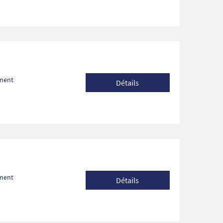
ement
Détails
ement
Détails