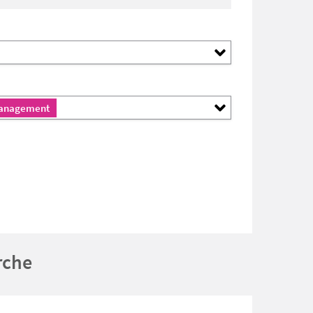
 Management
rche