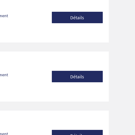
ement
Détails
ement
Détails
ement