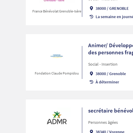
38000
/
GRENOBLE
France Bénévolat Grenoble-Isère
La semaine en journ
Animer/ Développe
des personnes frag
Social - Insertion
Fondation Claude Pompidou
38000
/
Grenoble
À déterminer
secrétaire bénévo
Personnes âgées
38340
/
Voreppe