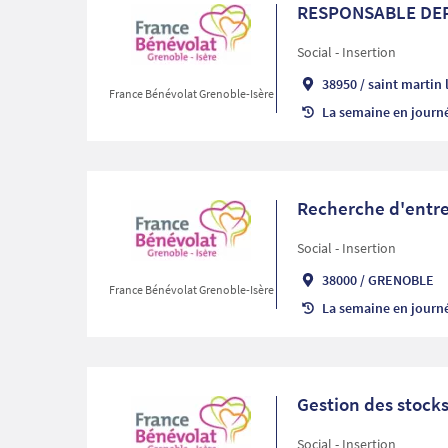
RESPONSABLE DEP
Social - Insertion
38950
/
saint martin 
France Bénévolat Grenoble-Isère
La semaine en journ
Recherche d'entre
Social - Insertion
38000
/
GRENOBLE
France Bénévolat Grenoble-Isère
La semaine en journ
Gestion des stock
Social - Insertion