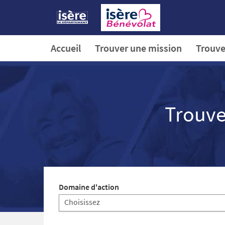
Aller
au
contenu
principal
Accueil
Trouver une mission
Trouve
Trouve
Domaine d'action